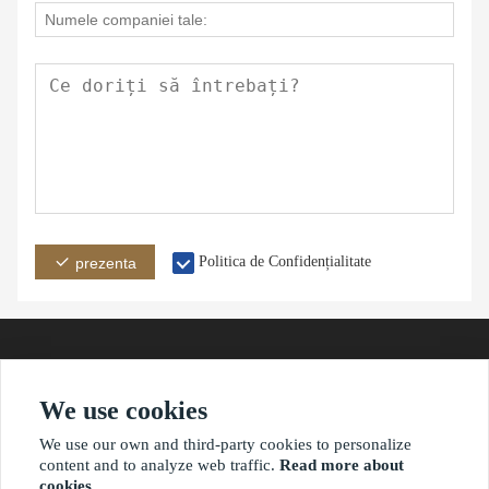
Politica de Confidențialitate
prezenta
We use cookies
adresă
E-mail
Telefon
We use our own and third-party cookies to personalize
content and to analyze web traffic.
Read more about
cookies