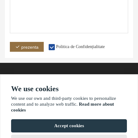
Politica de Confidențialitate
prezenta
We use cookies
adresă
E-mail
Telefon
We use our own and third-party cookies to personalize
content and to analyze web traffic.
Read more about
cookies
?2021 waimaoniu.net
Accept cookies