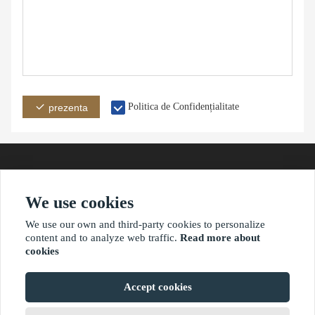
Politica de Confidențialitate
prezenta
We use cookies
adresă
E-mail
Telefon
We use our own and third-party cookies to personalize
content and to analyze web traffic.
Read more about
cookies
?2021 waimaoniu.net
Accept cookies