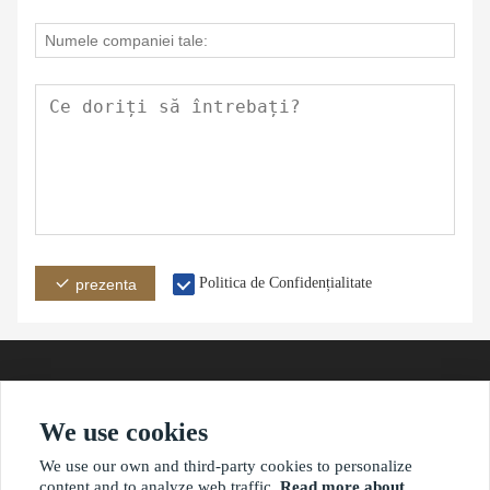
Politica de Confidențialitate
prezenta
We use cookies
adresă
E-mail
Telefon
We use our own and third-party cookies to personalize
content and to analyze web traffic.
Read more about